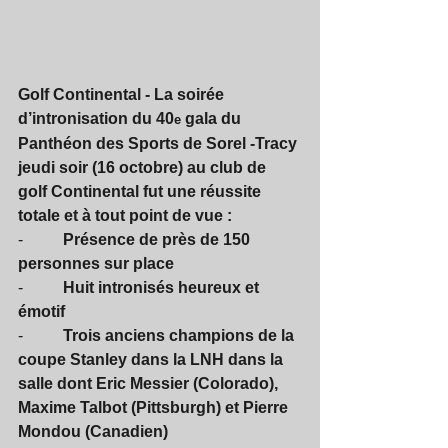
Golf Continental - La soirée 
d’intronisation du 40
 gala du 
e
Panthéon des Sports de Sorel -Tracy 
jeudi soir (16 octobre) au club de 
golf Continental fut une réussite 
totale et à tout point de vue :
-          
Présence de près de 150 
personnes sur place
-          
Huit intronisés heureux et 
émotif
-          
Trois anciens champions de la 
coupe Stanley dans la LNH dans la 
salle dont Eric Messier (Colorado), 
Maxime Talbot (Pittsburgh) et Pierre 
Mondou (Canadien)