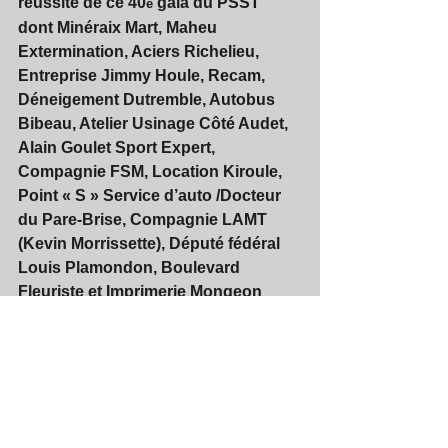
réussite de ce 40
 gala du PSST 
e
dont Minéraix Mart, Maheu 
Extermination, Aciers Richelieu, 
Entreprise Jimmy Houle, Recam, 
Déneigement Dutremble, Autobus 
Bibeau, Atelier Usinage Côté Audet, 
Alain Goulet Sport Expert, 
Compagnie FSM, Location Kiroule, 
Point « S » Service d’auto /Docteur 
du Pare-Brise, Compagnie LAMT 
(Kevin Morrissette), Député fédéral 
Louis Plamondon, Boulevard 
Fleuriste et Imprimerie Mongeon
-          
Un merci également à la 
collaboration de cette soirée gala au 
personnel du club de golf 
Continental avec mesdames 
Catherine St-Hilaire (directrice 
générale) Julie Lanouette 