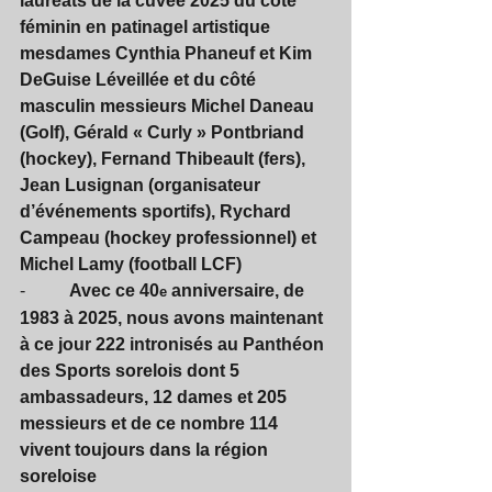
lauréats de la cuvée 2025 du côté 
féminin en patinagel artistique 
mesdames Cynthia Phaneuf et Kim 
DeGuise Léveillée et du côté 
masculin messieurs Michel Daneau 
(Golf), Gérald « Curly » Pontbriand 
(hockey), Fernand Thibeault (fers), 
Jean Lusignan (organisateur 
d’événements sportifs), Rychard 
Campeau (hockey professionnel) et 
Michel Lamy (football LCF)
-          
Avec ce 40
 anniversaire, de 
e
1983 à 2025, nous avons maintenant 
à ce jour 222 intronisés au Panthéon 
des Sports sorelois dont 5 
ambassadeurs, 12 dames et 205 
messieurs et de ce nombre 114 
vivent toujours dans la région 
soreloise