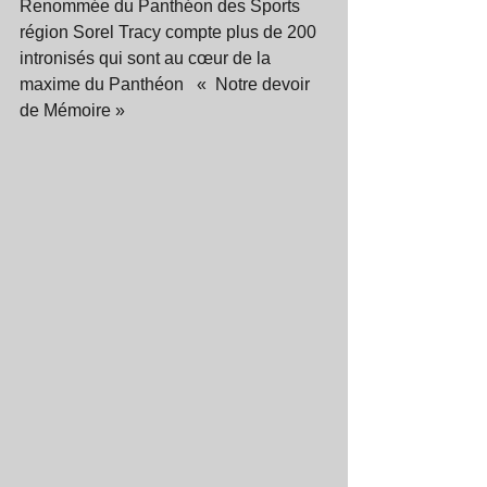
Renommée du Panthéon des Sports 
région Sorel Tracy compte plus de 200 
intronisés qui sont au cœur de la 
maxime du Panthéon   «  Notre devoir 
de Mémoire » 