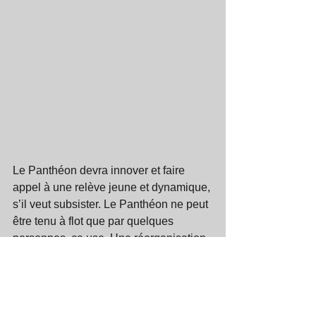
Le Panthéon devra innover et faire 
appel à une relève jeune et dynamique, 
s’il veut subsister. Le Panthéon ne peut 
être tenu à flot que par quelques 
personnes, ça use. Une réorganisation 
en profondeur sera nécessaire afin de 
prendre la forme d’un organisme plus 
structuré mieux financer mettant de 
côté l’improvisation avec une 