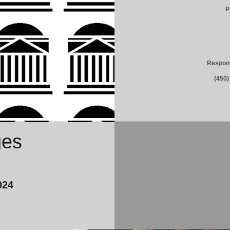
P
Respons
(450
ges
024