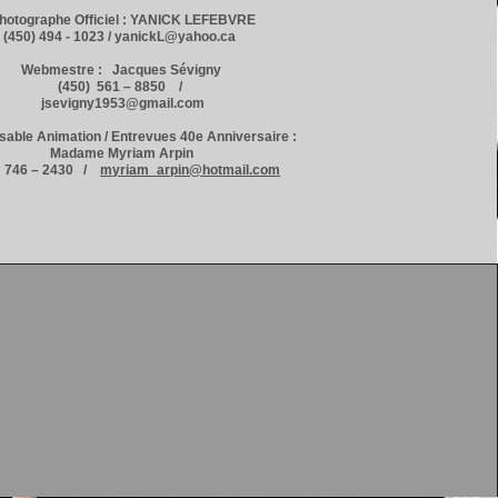
hotographe Officiel : YANICK LEFEBVRE
(450) 494 - 1023 / yanickL@yahoo.ca
Webmestre : Jacques Sévigny
(450) 561 – 8850 /
jsevigny1953@gmail.com
able Animation / Entrevues 40e Anniversaire :
Madame Myriam Arpin
) 746 – 2430 /
myriam_arpin@hotmail.com