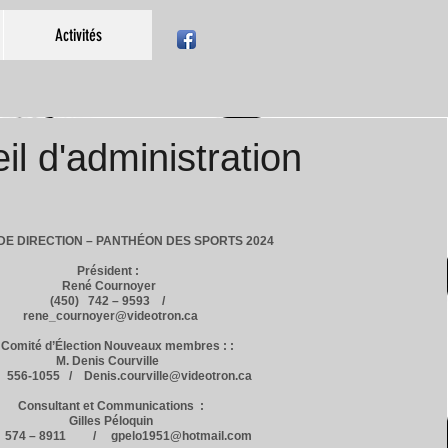
Activités
il d'administration
DE DIRECTION – PANTHÉON DES SPORTS 2024
Président :
René Cournoyer
(450) 742 – 9593 /
rene_cournoyer@videotron.ca
 Comité d’Élection Nouveaux membres : :
M. Denis Courville
) 556-1055 / Denis.courville@videotron.ca
Consultant et Communications :
Gilles Péloquin
) 574 – 8911 / gpelo1951@hotmail.com