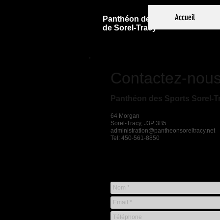
Accueil
Panthéon des Sports
de Sorel-Tracy
Contactez-nou
Panthéon des Sports Sorel-T
64 Morgan
Sorel-Tracy, J3P 3B5
administration@pantheonsoreltracy.net
Tel: 450-561-8850