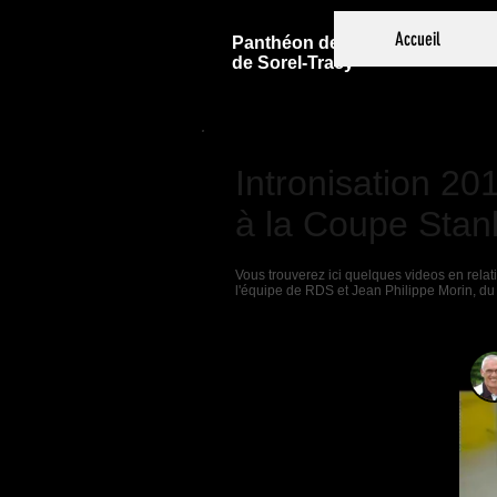
Accueil
Panthéon des Sports
de Sorel-Tracy
Intronisation 20
à la Coupe Stan
Vous trouverez ici quelques videos en relati
l'équipe de RDS et Jean Philippe Morin, du 