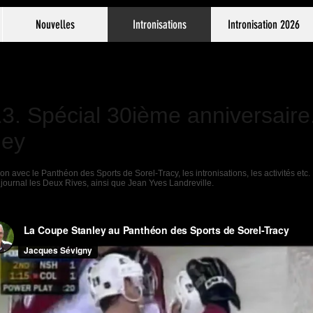
Nouvelles
Intronisations
Intronisation 2026
13. Spécial 30ième anniversaire.
ley
on avec le Panthéon des Sports de Sorel-Tracy, les intronisations, les activités et
journal les Deux Rives, ainsi que Jean Yves Landreville.