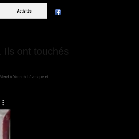
Activités
 Ils ont touchés
c. Merci à Yannick Lévesque et