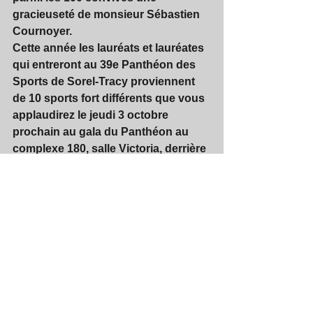
gracieuseté de monsieur Sébastien 
Cournoyer.
Cette année les lauréats et lauréates 
qui entreront au 39e Panthéon des 
Sports de Sorel-Tracy proviennent 
de 10 sports fort différents que vous 
applaudirez le jeudi 3 octobre 
prochain au gala du Panthéon au 
complexe 180, salle Victoria, derrière 
le Colisée Cardin.
SOURCE :  Gilles Péloquin / vp 
Communications Panthéon SST / 
gpelo1951@hotmail.com